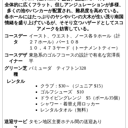
全体的に広くフラット、但しアンジュレーションが多様、
多くの池やバンカーが配置され、難易度を高めている。
各ホールにはたっぷりのヤシやパンの大木が生い茂り南国
情緒を盛り上げているが、そそり立つハザードとしてスコ
アメークを妨害している。
コースデー
イースト、ウエスト、ノース各９ホール（計
タ
２７ホール）パー１０８
１０，４７３ヤード（トーナメントティー）
コースデザ
東急系のゴルフコースの設計で有名な宮澤長
イナー
平
グリーン芝
バミューダ ティフトン328
種
レンタル
クラブ：$30～（ジュニア $15）
ゴルフシューズ $10
ドライビングレンジ $5（ボール35個）
シャワー・着替え用ロッカー
レンタルタオル（無料）
送迎サービ
タモン地区主要ホテル間の送迎あり
ス