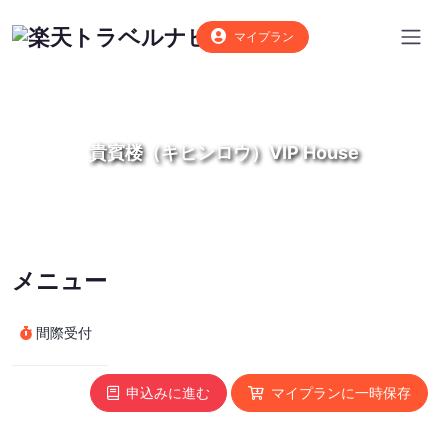
マイプラン
貴賓楼（キヒンロウ）VIP House
メニュー
間際受付
申込みに進む
マイプランに一時保存