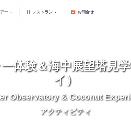
アー
レストラン
お問合せ
ャー体験＆海中展望塔見学
イ）
er Observatory & Coconut Experi
アクティビティ