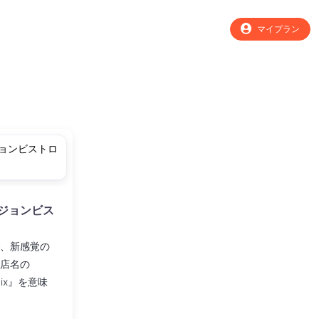
マイプラン
ジョンビス
、新感覚の
店名の
ix』を意味