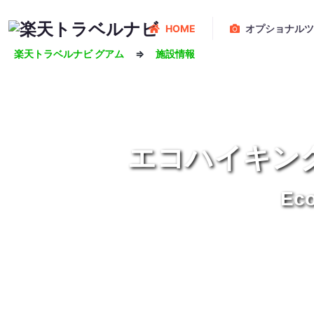
HOME
オプショナルツ
楽天トラベルナビ グアム
⇒
施設情報
エコハイキングア
Eco