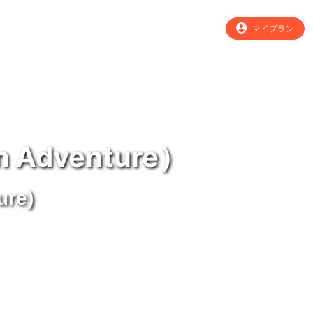
マイプラン
dventure）
ure)