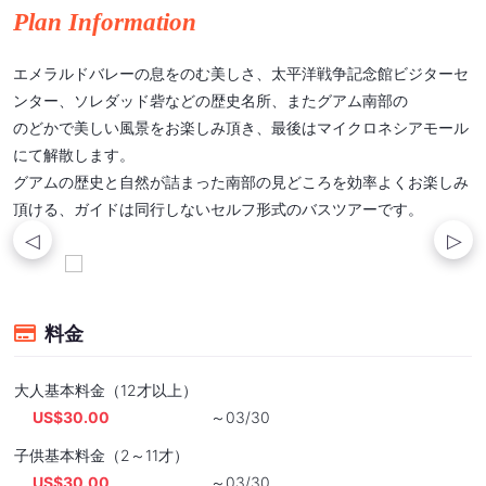
Plan Information
エメラルドバレーの息をのむ美しさ、太平洋戦争記念館ビジターセ
ンター、ソレダッド砦などの歴史名所、またグアム南部の
のどかで美しい風景をお楽しみ頂き、最後はマイクロネシアモール
にて解散します。
グアムの歴史と自然が詰まった南部の見どころを効率よくお楽しみ
頂ける、ガイドは同行しないセルフ形式のバスツアーです。
料金
大人基本料金（12才以上）
US$30.00
～03/30
子供基本料金（2～11才）
US$30.00
～03/30