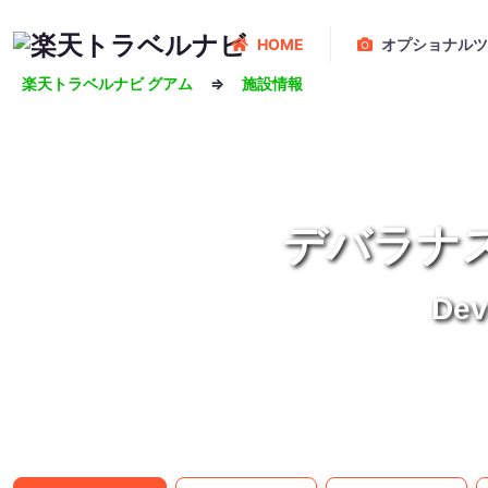
HOME
オプショナルツ
楽天トラベルナビ グアム
⇒
施設情報
デバラナ
Dev