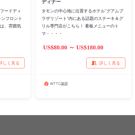
ディナー
フードディ
タモンの中心地に位置するホテル“グアムプ
ャンフロント
ラザリゾート”内にある話題のステーキ＆グ
は、雰囲気
リル専門店がこちら！ 看板メニューのト
マ・・・・
US$80.00 ～ US$180.00
詳しく見る
詳しく見る
WTTC認定