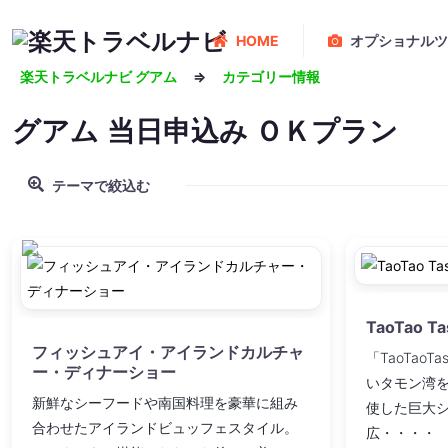
HOME
オプショナルツ
楽天トラベルナビ グアム
⇒
カテゴリー情報
グアム
当日申込み ＯＫプラン
テーマで絞込む
TaoTao 
フィッシュアイ・アイランドカルチャ
「TaoTao
ー・ディナーショー
いタモン湾
新鮮なシーフードや南国料理を豪華に組み
使した巨大
合わせたアイランドビュッフェスタイル。
広・・・・