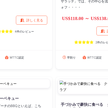
ザラッテ」では、その中心を流
ォフ・・・・
US$118.00 ～ US$138.
詳しく見る
4件のレビュー
2件のレ
WTTC認定
早割り
WTTC認定
ーベキュー
手づかみで豪快に食べる 
ーチのBBQといえば、こち