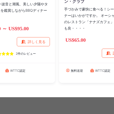
ン・クラブ
い波音と潮風、美しい夕陽やタ
手づかみで豪快に食べる！シー
を鑑賞しながらBBQディナー
ナーはいかがですか。 オーシ
のレストラン「ナナズカフェ」
0 ～ US$95.00
も良・・・・
US$65.00
詳しく見る
2件のレビュー
WTTC認定
無料送迎
WTTC認定