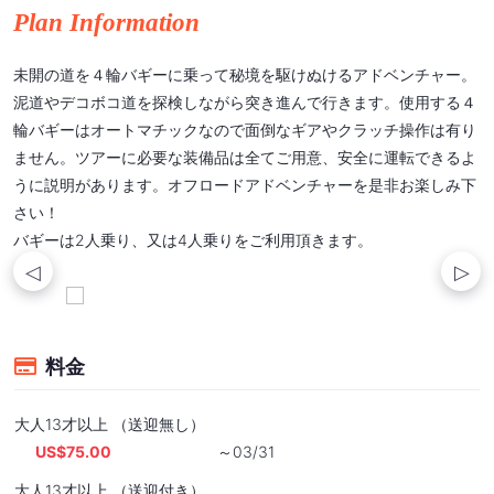
Plan Information
未開の道を４輪バギーに乗って秘境を駆けぬけるアドベンチャー。
泥道やデコボコ道を探検しながら突き進んで行きます。使用する４
輪バギーはオートマチックなので面倒なギアやクラッチ操作は有り
ません。ツアーに必要な装備品は全てご用意、安全に運転できるよ
うに説明があります。オフロードアドベンチャーを是非お楽しみ下
さい！
バギーは2人乗り、又は4人乗りをご利用頂きます。
料金
大人13才以上 （送迎無し）
US$75.00
～03/31
大人13才以上 （送迎付き）